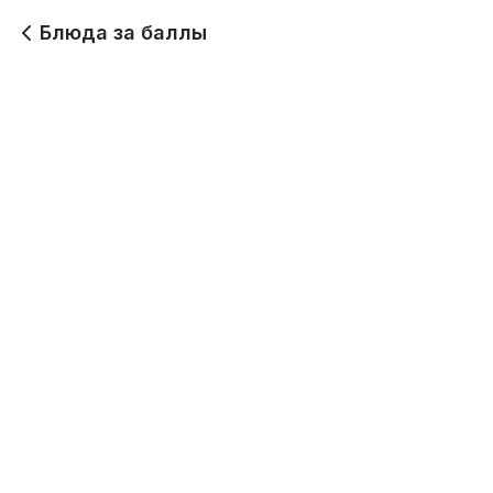
Блюда за баллы
Цыпленок Чкмерули
Сулугуни жареный
224 г
230 г
600
640
Шашлык из курицы
Шашлык из свинины
240 г
240 г
670
850
Люля-кебаб из
Гемриэли
куриного филе
180 г
250 г
Будет позже
650