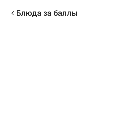
Блюда за баллы
Цыпленок Чкмерули
Сулугун
224 г
230 г
600
640
Люля-кебаб из куриного филе
Гемриэ
250 г
180 г
Будет позже
650