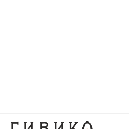
Чебурек с телятиной
Чебурек
телятин
157.9 г
155.7 г
370
370
Компот Вишневый 250мл
250 г
200