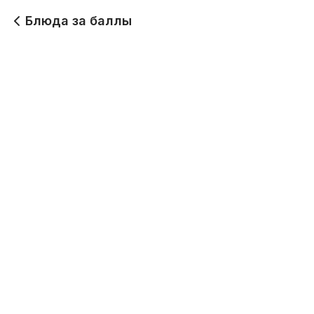
Блюда за баллы
Цыпленок Чкмерули
Сулугуни жареный
224 г
230 г
600
640
Шашлык из курицы
Шашлык из свинины
240 г
240 г
670
850
Люля-кебаб из
Гемриэли
куриного филе
180 г
250 г
Будет позже
650